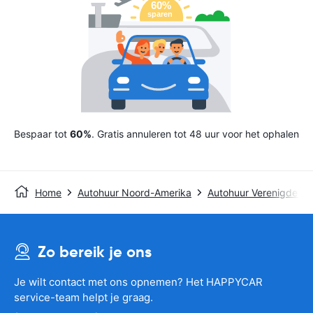
Bespaar tot
60%
. Gratis annuleren tot 48 uur voor het ophalen
Home
Autohuur Noord-Amerika
Autohuur Verenigde St
Zo bereik je ons
Je wilt contact met ons opnemen? Het HAPPYCAR
service-team helpt je graag.