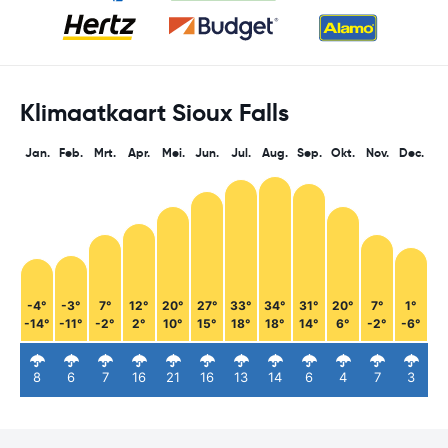
Klimaatkaart Sioux Falls
Jan.
Feb.
Mrt.
Apr.
Mei.
Jun.
Jul.
Aug.
Sep.
Okt.
Nov.
Dec.
-4°
-3°
7°
12°
20°
27°
33°
34°
31°
20°
7°
1°
-14°
-11°
-2°
2°
10°
15°
18°
18°
14°
6°
-2°
-6°
8
6
7
16
21
16
13
14
6
4
7
3