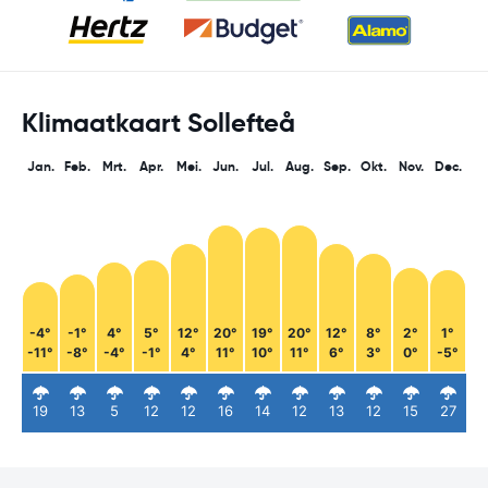
Klimaatkaart Sollefteå
Jan.
Feb.
Mrt.
Apr.
Mei.
Jun.
Jul.
Aug.
Sep.
Okt.
Nov.
Dec.
-4°
-1°
4°
5°
12°
20°
19°
20°
12°
8°
2°
1°
-11°
-8°
-4°
-1°
4°
11°
10°
11°
6°
3°
0°
-5°
19
13
5
12
12
16
14
12
13
12
15
27