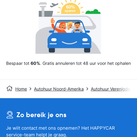
Bespaar tot
60%
. Gratis annuleren tot 48 uur voor het ophalen
Home
Autohuur Noord-Amerika
Autohuur Verenigde St
Zo bereik je ons
Je wilt contact met ons opnemen? Het HAPPYCAR
service-team helpt je graag.