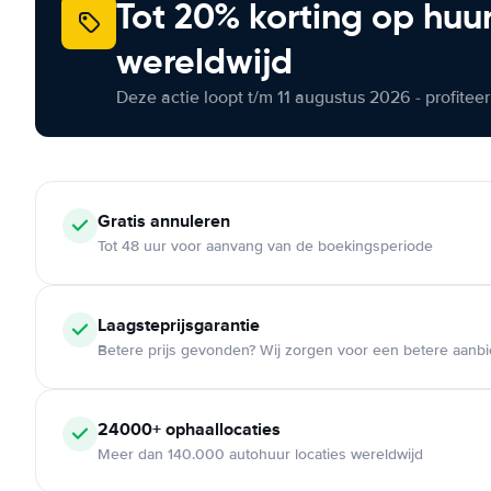
Tot 20% korting op huu
wereldwijd
Deze actie loopt t/m 11 augustus 2026 - profite
Gratis annuleren
Tot 48 uur voor aanvang van de boekingsperiode
Laagsteprijsgarantie
Betere prijs gevonden? Wij zorgen voor een betere aanb
24000+ ophaallocaties
Meer dan 140.000 autohuur locaties wereldwijd