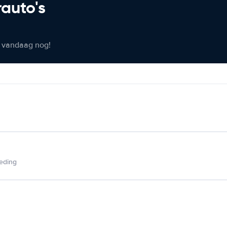
rauto's
er vandaag nog!
ieding