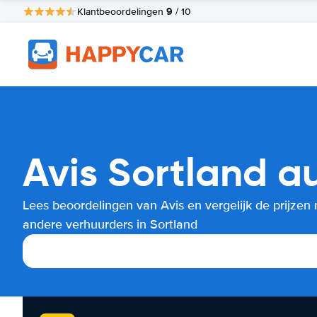
9
Klantbeoordelingen
/ 10
Avis Sortland a
Lees beoordelingen van Avis en vergelijk de prijzen
andere verhuurders in Sortland