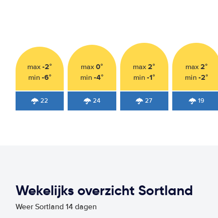
-2°
0°
2°
2°
max
max
max
max
-6°
-4°
-1°
-2°
min
min
min
min
22
24
27
19
Wekelijks overzicht Sortland
Weer Sortland 14 dagen