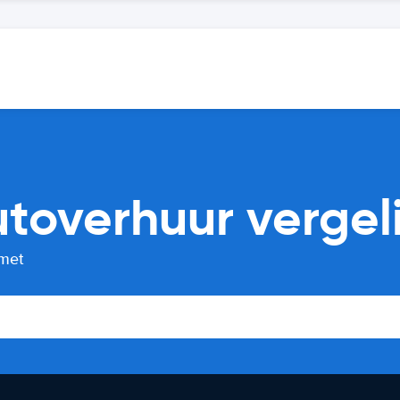
utoverhuur vergeli
 met