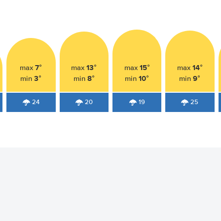
7°
13°
15°
14°
max
max
max
max
3°
8°
10°
9°
min
min
min
min
24
20
19
25