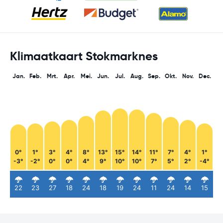
Klimaatkaart Stokmarknes
Jan.
Feb.
Mrt.
Apr.
Mei.
Jun.
Jul.
Aug.
Sep.
Okt.
Nov.
Dec.
0°
1°
3°
4°
8°
13°
15°
14°
11°
7°
4°
1°
-3°
-2°
0°
0°
4°
9°
10°
10°
7°
5°
2°
-4°
22
23
27
18
24
18
19
24
11
24
14
15