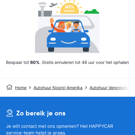
Bespaar tot
60%
. Gratis annuleren tot 48 uur voor het ophalen
Home
Autohuur Noord-Amerika
Autohuur Verenigde St
Zo bereik je ons
Je wilt contact met ons opnemen? Het HAPPYCAR
service-team helpt je graag.