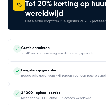
Tot 20% korting op huu
wereldwijd
Deze actie loopt t/m 11 augustus 2026 - profite
Gratis annuleren
Tot 48 uur voor aanvang van de boekingsperiode
Laagsteprijsgarantie
Betere prijs gevonden? Wij zorgen voor een betere aanb
24000+ ophaallocaties
Meer dan 140.000 autohuur locaties wereldwijd