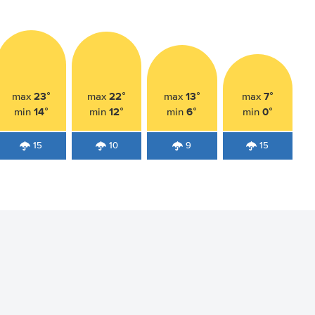
23°
22°
13°
7°
max
max
max
max
14°
12°
6°
0°
min
min
min
min
15
10
9
15