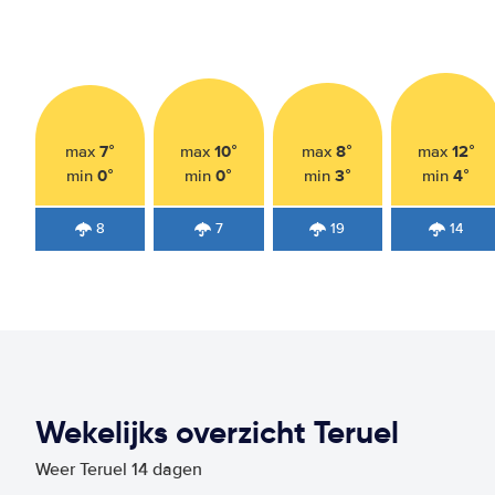
7°
10°
8°
12°
max
max
max
max
0°
0°
3°
4°
min
min
min
min
8
7
19
14
Wekelijks overzicht Teruel
Weer Teruel 14 dagen