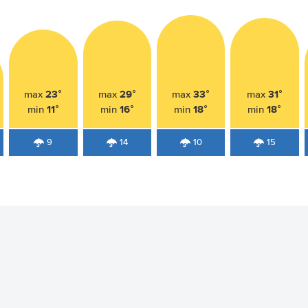
23°
29°
33°
31°
max
max
max
max
11°
16°
18°
18°
min
min
min
min
9
14
10
15