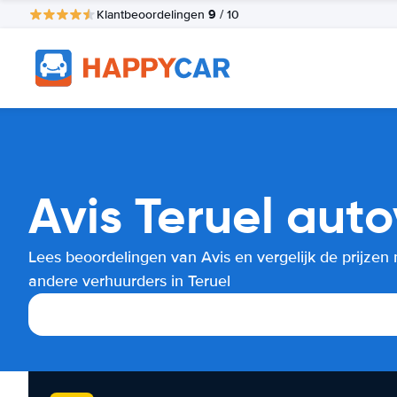
9
Klantbeoordelingen
/ 10
Avis Teruel auto
Lees beoordelingen van Avis en vergelijk de prijzen
andere verhuurders in Teruel