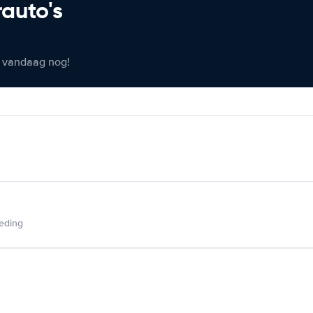
rauto's
er vandaag nog!
ieding