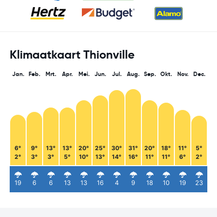
Klimaatkaart Thionville
Jan.
Feb.
Mrt.
Apr.
Mei.
Jun.
Jul.
Aug.
Sep.
Okt.
Nov.
Dec.
6°
9°
13°
13°
20°
25°
30°
31°
20°
18°
11°
5°
2°
3°
3°
5°
10°
13°
14°
16°
11°
11°
6°
2°
19
6
6
13
13
16
4
9
18
10
19
23