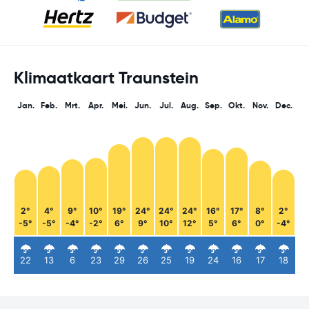
Klimaatkaart Traunstein
Jan.
Feb.
Mrt.
Apr.
Mei.
Jun.
Jul.
Aug.
Sep.
Okt.
Nov.
Dec.
2°
4°
9°
10°
19°
24°
24°
24°
16°
17°
8°
2°
-5°
-5°
-4°
-2°
6°
9°
10°
12°
5°
6°
0°
-4°
22
13
6
23
29
26
25
19
24
16
17
18