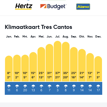
Klimaatkaart Tres Cantos
Jan.
Feb.
Mrt.
Apr.
Mei.
Jun.
Jul.
Aug.
Sep.
Okt.
Nov.
Dec.
8°
10°
10°
15°
25°
31°
37°
35°
25°
21°
13°
7°
2°
2°
5°
6°
13°
17°
21°
20°
16°
14°
7°
3°
11
6
20
13
6
7
3
8
9
14
14
17