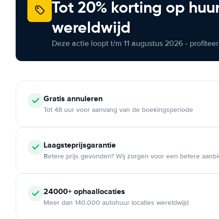
Tot 20% korting op huu
wereldwijd
Deze actie loopt t/m 11 augustus 2026 - profite
Gratis annuleren
Tot 48 uur voor aanvang van de boekingsperiode
Laagsteprijsgarantie
Betere prijs gevonden? Wij zorgen voor een betere aanb
24000+ ophaallocaties
Meer dan 140.000 autohuur locaties wereldwijd