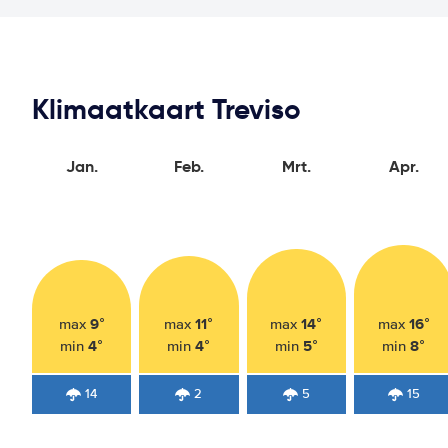
Klimaatkaart Treviso
Jan.
Feb.
Mrt.
Apr.
9°
11°
14°
16°
max
max
max
max
4°
4°
5°
8°
min
min
min
min
14
2
5
15