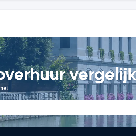
overhuur vergelij
 met