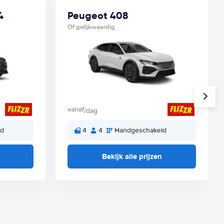
4
Peugeot 408
Of gelijkwaardig
vanaf
/dag
ld
4
4
Handgeschakeld
Bekijk alle prijzen