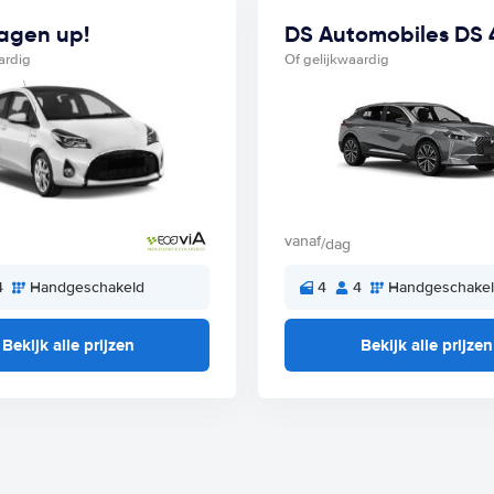
agen up!
DS Automobiles DS 
ardig
Of gelijkwaardig
vanaf
/dag
4
Handgeschakeld
4
4
Handgeschake
Bekijk alle prijzen
Bekijk alle prijzen