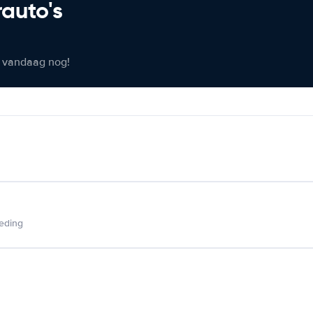
rauto's
er vandaag nog!
ieding