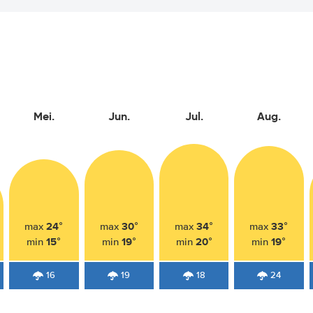
Mei.
Jun.
Jul.
Aug.
24°
30°
34°
33°
max
max
max
max
15°
19°
20°
19°
min
min
min
min
16
19
18
24