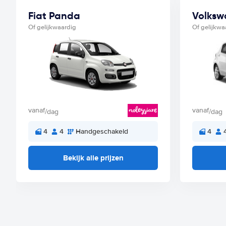
Fiat Panda
Volksw
Of gelijkwaardig
Of gelijkwa
vanaf
vanaf
/dag
/dag
4
4
Handgeschakeld
4
Bekijk alle prijzen