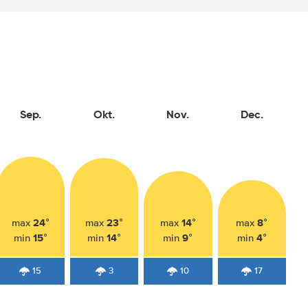
Sep.
Okt.
Nov.
Dec.
24°
23°
14°
8°
max
max
max
max
15°
14°
9°
4°
min
min
min
min
15
3
10
17