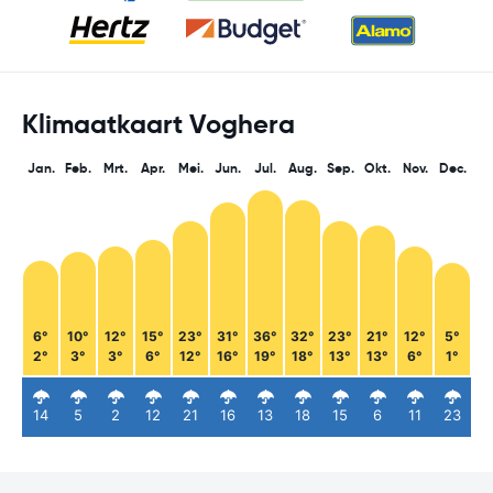
Klimaatkaart Voghera
Jan.
Feb.
Mrt.
Apr.
Mei.
Jun.
Jul.
Aug.
Sep.
Okt.
Nov.
Dec.
6°
10°
12°
15°
23°
31°
36°
32°
23°
21°
12°
5°
2°
3°
3°
6°
12°
16°
19°
18°
13°
13°
6°
1°
14
5
2
12
21
16
13
18
15
6
11
23