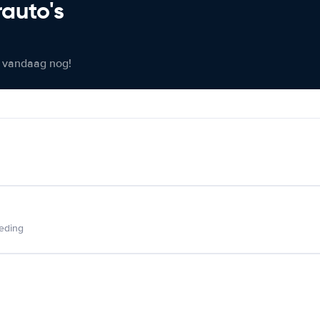
rauto's
er vandaag nog!
ieding