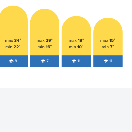
34°
29°
18°
15°
max
max
max
max
22°
16°
10°
7°
min
min
min
min
8
7
11
11