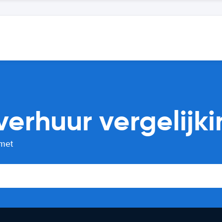
erhuur vergelijki
 met