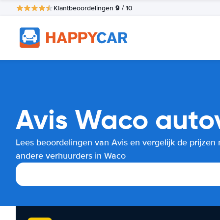
9
Klantbeoordelingen
/ 10
Avis Waco autov
Lees beoordelingen van Avis en vergelijk de prijzen
andere verhuurders in Waco