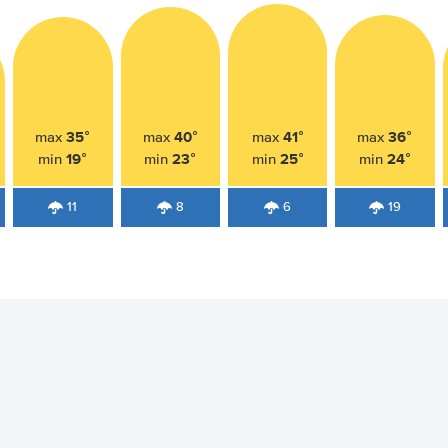
35°
40°
41°
36°
max
max
max
max
19°
23°
25°
24°
min
min
min
min
11
8
6
19