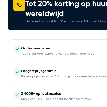
Tot 20% korting op huu
wereldwijd
Deze actie loopt t/m 11 augustus 2026 - profite
Gratis annuleren
Tot 48 uur voor aanvang van de boekingsperiode
Laagsteprijsgarantie
Betere prijs gevonden? Wij zorgen voor een betere aanb
24000+ ophaallocaties
Meer dan 140.000 autohuur locaties wereldwijd