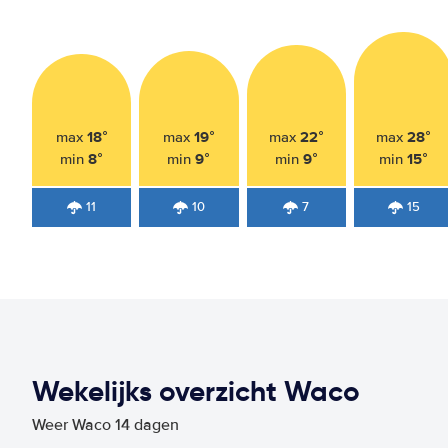
18°
19°
22°
28°
max
max
max
max
8°
9°
9°
15°
min
min
min
min
11
10
7
15
Wekelijks overzicht Waco
Weer Waco 14 dagen