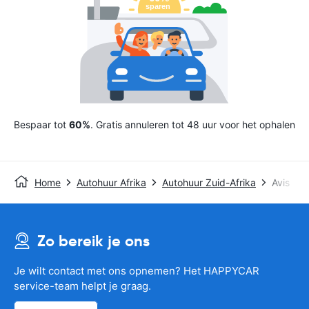
Bespaar tot
60%
. Gratis annuleren tot 48 uur voor het ophalen
Home
Autohuur Afrika
Autohuur Zuid-Afrika
Avis
Zo bereik je ons
Je wilt contact met ons opnemen? Het HAPPYCAR
service-team helpt je graag.