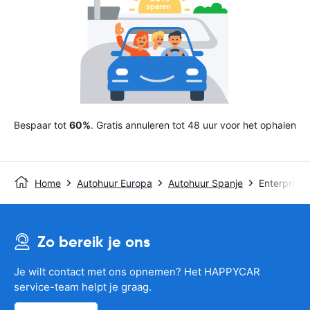
Bespaar tot
60%
. Gratis annuleren tot 48 uur voor het ophalen
Home
Autohuur Europa
Autohuur Spanje
Enterprise
Zo bereik je ons
Je wilt contact met ons opnemen? Het HAPPYCAR
service-team helpt je graag.