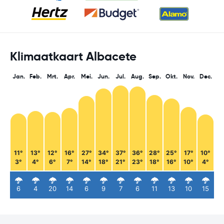
Klimaatkaart Albacete
Jan.
Feb.
Mrt.
Apr.
Mei.
Jun.
Jul.
Aug.
Sep.
Okt.
Nov.
Dec.
11°
13°
12°
16°
27°
34°
37°
36°
28°
25°
17°
10°
3°
4°
6°
7°
14°
18°
21°
23°
18°
16°
10°
4°
6
4
20
14
6
9
7
6
11
13
10
15