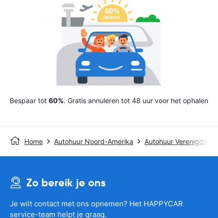
Bespaar tot
60%
. Gratis annuleren tot 48 uur voor het ophalen
Home
Autohuur Noord-Amerika
Autohuur Verenigde St
Zo bereik je ons
Je wilt contact met ons opnemen? Het HAPPYCAR
service-team helpt je graag.