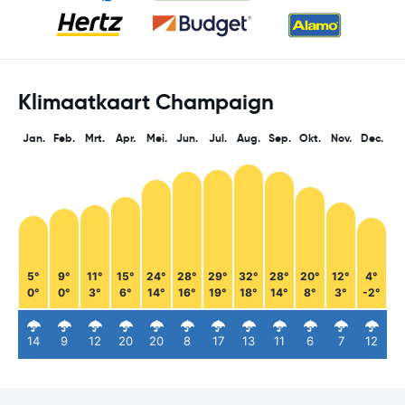
Klimaatkaart Champaign
Jan.
Feb.
Mrt.
Apr.
Mei.
Jun.
Jul.
Aug.
Sep.
Okt.
Nov.
Dec.
5°
9°
11°
15°
24°
28°
29°
32°
28°
20°
12°
4°
0°
0°
3°
6°
14°
16°
19°
18°
14°
8°
3°
-2°
14
9
12
20
20
8
17
13
11
6
7
12