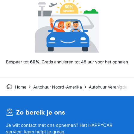
Bespaar tot
60%
. Gratis annuleren tot 48 uur voor het ophalen
Home
Autohuur Noord-Amerika
Autohuur Verenigde St
Zo bereik je ons
Je wilt contact met ons opnemen? Het HAPPYCAR
service-team helpt je graag.