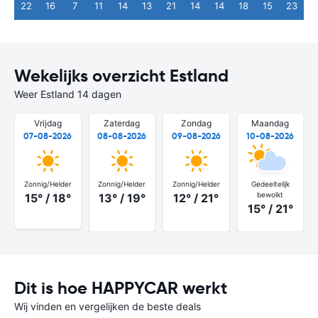
22
16
7
11
14
13
21
14
14
18
15
23
Wekelijks overzicht Estland
Weer Estland 14 dagen
Vrijdag
Zaterdag
Zondag
Maandag
07-08-2026
08-08-2026
09-08-2026
10-08-2026
Zonnig/Helder
Zonnig/Helder
Zonnig/Helder
Gedeeltelijk
bewolkt
15° / 18°
13° / 19°
12° / 21°
15° / 21°
Dit is hoe HAPPYCAR werkt
Wij vinden en vergelijken de beste deals