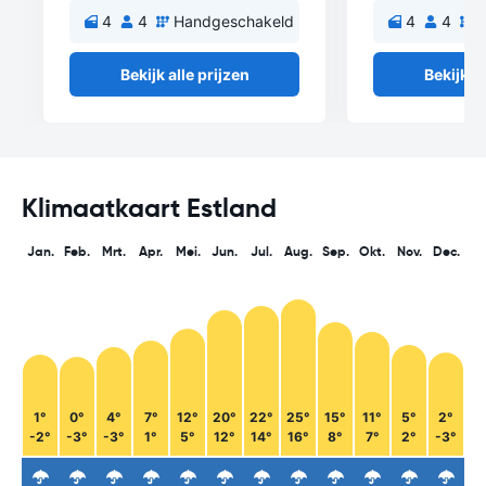
4
4
Handgeschakeld
4
4
H
Bekijk alle prijzen
Bekijk al
Klimaatkaart Estland
Jan.
Feb.
Mrt.
Apr.
Mei.
Jun.
Jul.
Aug.
Sep.
Okt.
Nov.
Dec.
1°
0°
4°
7°
12°
20°
22°
25°
15°
11°
5°
2°
-2°
-3°
-3°
1°
5°
12°
14°
16°
8°
7°
2°
-3°