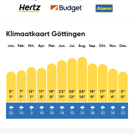
Klimaatkaart Göttingen
Jan.
Feb.
Mrt.
Apr.
Mei.
Jun.
Jul.
Aug.
Sep.
Okt.
Nov.
Dec.
5°
7°
12°
11°
18°
23°
26°
28°
18°
17°
10°
5°
1°
1°
1°
3°
8°
11°
12°
14°
9°
8°
4°
0°
20
14
3
16
19
14
10
10
18
10
16
20