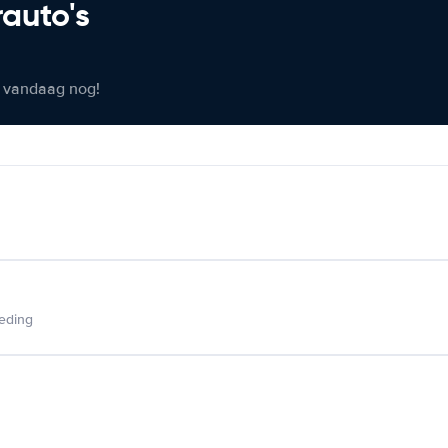
rauto's
er vandaag nog!
ieding