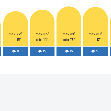
22°
25°
31°
30°
max
max
max
max
10°
14°
17°
17°
min
min
min
min
11
15
16
16