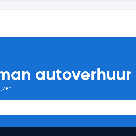
iman autoverhuur 
ijzen