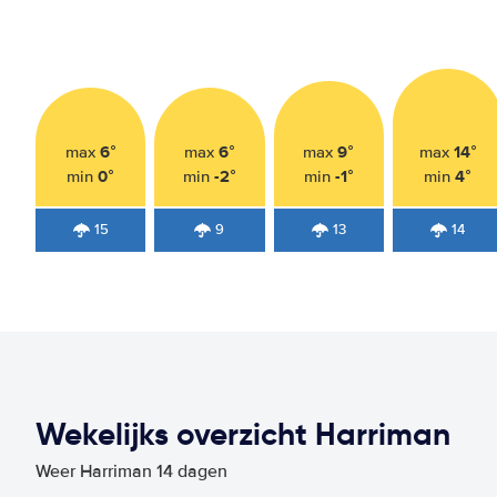
6°
6°
9°
14°
max
max
max
max
0°
-2°
-1°
4°
min
min
min
min
15
9
13
14
Wekelijks overzicht Harriman
Weer Harriman 14 dagen