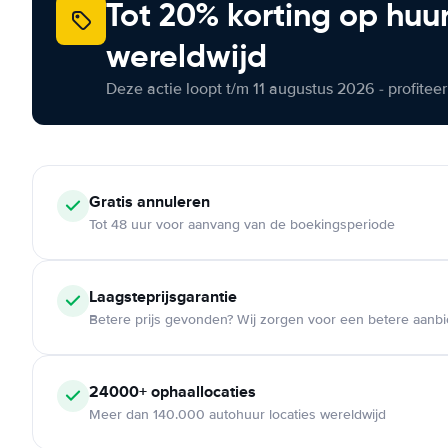
Tot 20% korting op huu
wereldwijd
Deze actie loopt t/m 11 augustus 2026 - profite
Gratis annuleren
Tot 48 uur voor aanvang van de boekingsperiode
Laagsteprijsgarantie
Betere prijs gevonden? Wij zorgen voor een betere aanb
24000+ ophaallocaties
Meer dan 140.000 autohuur locaties wereldwijd