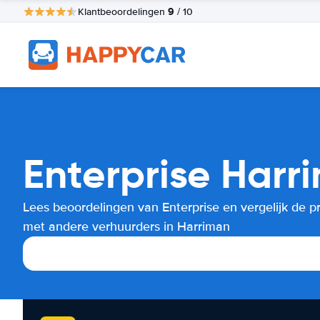
9
Klantbeoordelingen
/ 10
Enterprise Harr
Lees beoordelingen van Enterprise en vergelijk de pr
met andere verhuurders in Harriman