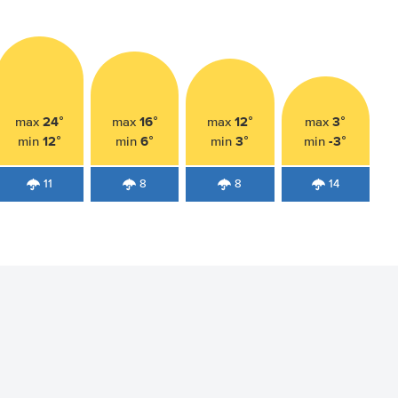
24°
16°
12°
3°
max
max
max
max
12°
6°
3°
-3°
min
min
min
min
11
8
8
14