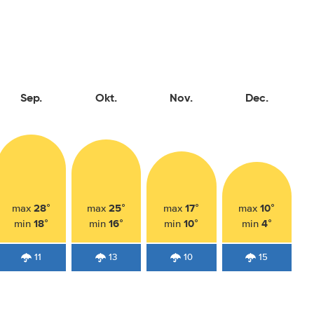
Sep.
Okt.
Nov.
Dec.
28°
25°
17°
10°
max
max
max
max
18°
16°
10°
4°
min
min
min
min
11
13
10
15