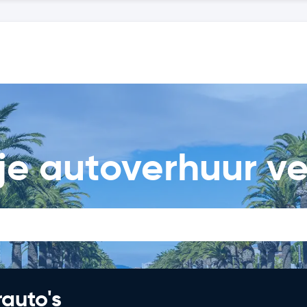
je autoverhuur ve
rauto's