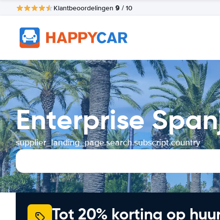
9
Klantbeoordelingen
/ 10
Enterprise Span
supplier_landing_page.search.subscript.country
Tot 20% korting op huu