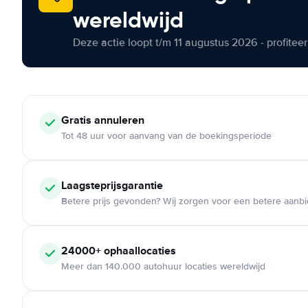
wereldwijd
Deze actie loopt t/m 11 augustus 2026 - profite
Gratis annuleren
Tot 48 uur voor aanvang van de boekingsperiode
Laagsteprijsgarantie
Betere prijs gevonden? Wij zorgen voor een betere aanb
24000+ ophaallocaties
Meer dan 140.000 autohuur locaties wereldwijd