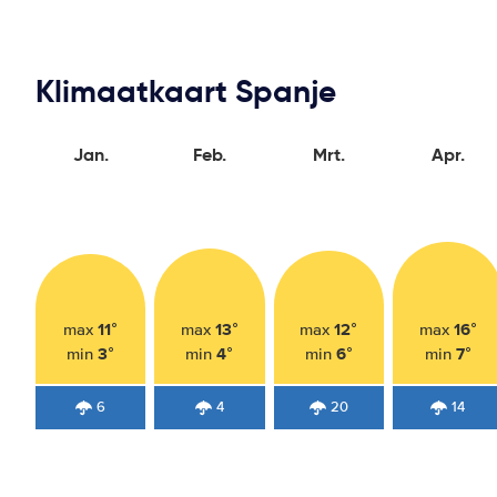
Klimaatkaart Spanje
Jan.
Feb.
Mrt.
Apr.
11°
13°
12°
16°
max
max
max
max
3°
4°
6°
7°
min
min
min
min
6
4
20
14