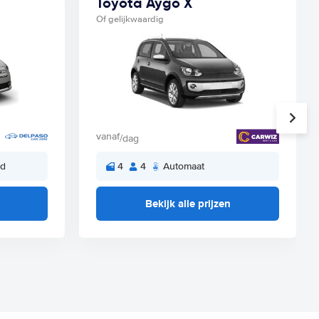
Toyota Aygo X
Of gelijkwaardig
vanaf
/dag
ld
4
4
Automaat
Bekijk alle prijzen