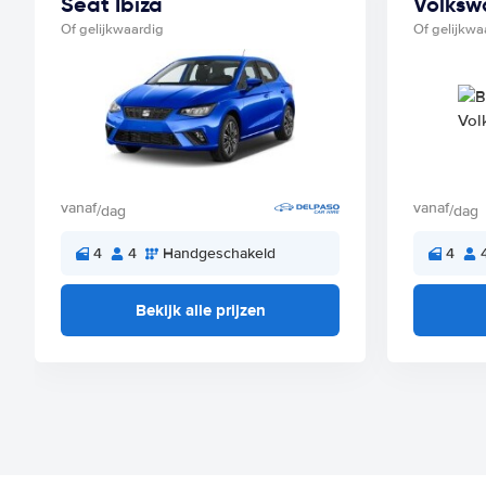
Seat Ibiza
Volksw
Of gelijkwaardig
Of gelijkwa
vanaf
vanaf
/dag
/dag
4
4
Handgeschakeld
4
Bekijk alle prijzen