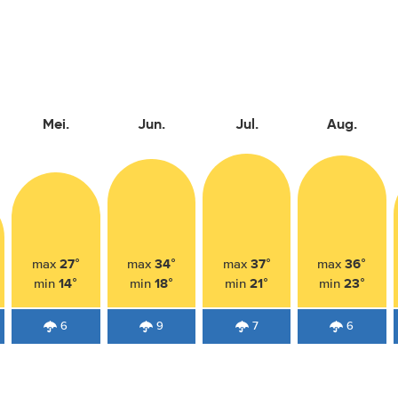
Mei.
Jun.
Jul.
Aug.
27°
34°
37°
36°
max
max
max
max
14°
18°
21°
23°
min
min
min
min
6
9
7
6