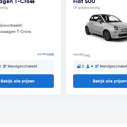
agen T-Cross
Fiat 500
ardig
Of gelijkwaardig
vanaf
/dag
4
Handgeschakeld
2
4
Handgeschake
Bekijk alle prijzen
Bekijk alle prijzen