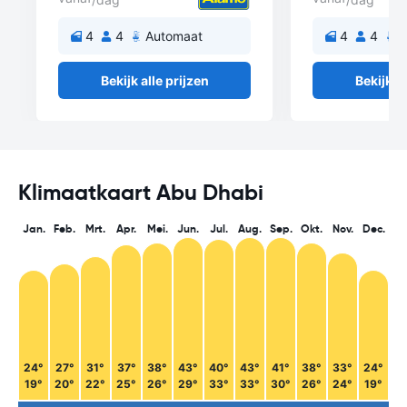
4
4
Automaat
4
4
A
Bekijk alle prijzen
Bekijk al
Klimaatkaart Abu Dhabi
Jan.
Feb.
Mrt.
Apr.
Mei.
Jun.
Jul.
Aug.
Sep.
Okt.
Nov.
Dec.
24°
27°
31°
37°
38°
43°
40°
43°
41°
38°
33°
24°
19°
20°
22°
25°
26°
29°
33°
33°
30°
26°
24°
19°