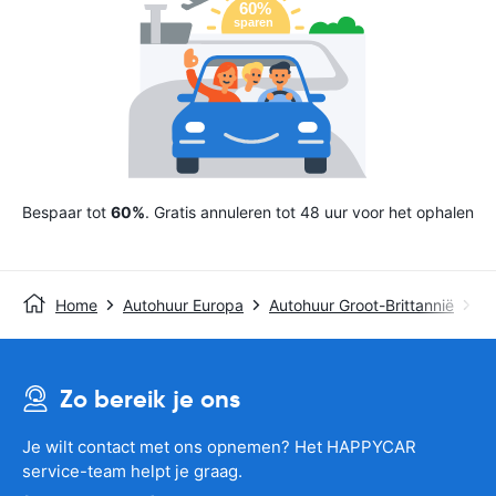
Bespaar tot
60%
. Gratis annuleren tot 48 uur voor het ophalen
Home
Autohuur Europa
Autohuur Groot-Brittannië
Au
Zo bereik je ons
Je wilt contact met ons opnemen? Het HAPPYCAR
service-team helpt je graag.