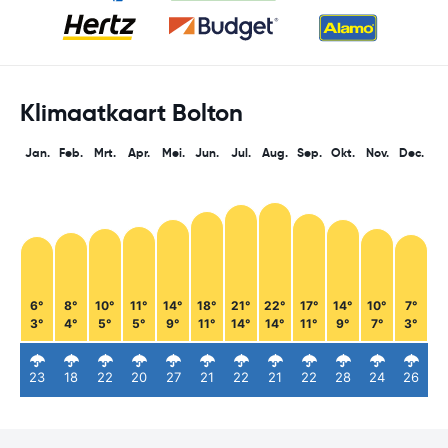
Klimaatkaart Bolton
Jan.
Feb.
Mrt.
Apr.
Mei.
Jun.
Jul.
Aug.
Sep.
Okt.
Nov.
Dec.
6°
8°
10°
11°
14°
18°
21°
22°
17°
14°
10°
7°
3°
4°
5°
5°
9°
11°
14°
14°
11°
9°
7°
3°
23
18
22
20
27
21
22
21
22
28
24
26