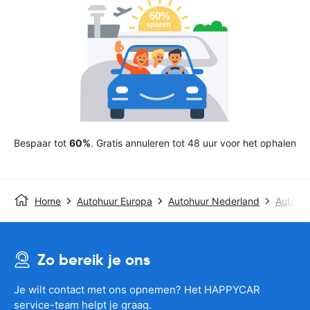
Bespaar tot
60%
. Gratis annuleren tot 48 uur voor het ophalen
Home
Autohuur Europa
Autohuur Nederland
Autohu
Zo bereik je ons
Je wilt contact met ons opnemen? Het HAPPYCAR
service-team helpt je graag.