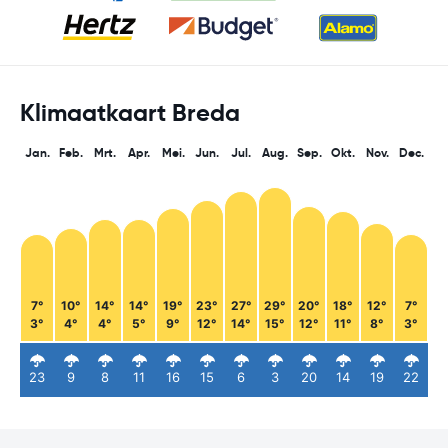
Klimaatkaart Breda
Jan.
Feb.
Mrt.
Apr.
Mei.
Jun.
Jul.
Aug.
Sep.
Okt.
Nov.
Dec.
7°
10°
14°
14°
19°
23°
27°
29°
20°
18°
12°
7°
3°
4°
4°
5°
9°
12°
14°
15°
12°
11°
8°
3°
23
9
8
11
16
15
6
3
20
14
19
22