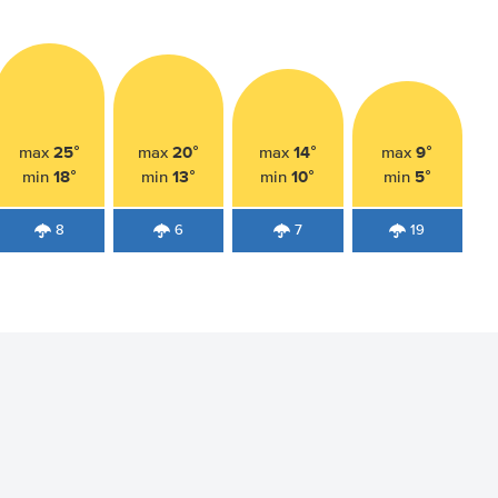
25°
20°
14°
9°
max
max
max
max
18°
13°
10°
5°
min
min
min
min
8
6
7
19