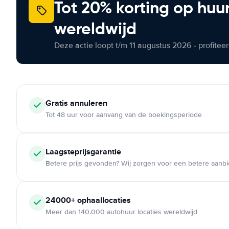
Tot 20% korting op huu
wereldwijd
Deze actie loopt t/m 11 augustus 2026 - profite
Gratis annuleren
Tot 48 uur voor aanvang van de boekingsperiode
Laagsteprijsgarantie
Betere prijs gevonden? Wij zorgen voor een betere aanb
24000+ ophaallocaties
Meer dan 140.000 autohuur locaties wereldwijd