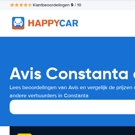
9
Klantbeoordelingen
/ 10
Avis Constanta 
Lees beoordelingen van Avis en vergelijk de prijzen
andere verhuurders in Constanta