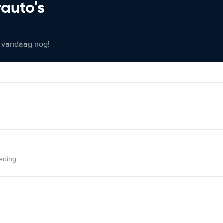
rauto's
er vandaag nog!
ieding