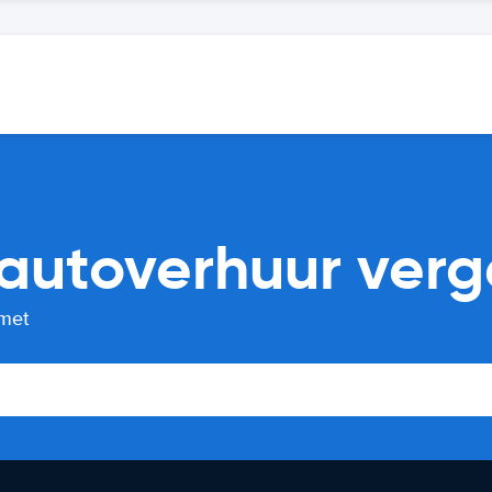
autoverhuur verge
 met