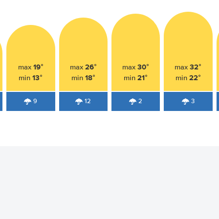
19°
26°
30°
32°
max
max
max
max
13°
18°
21°
22°
min
min
min
min
9
12
2
3