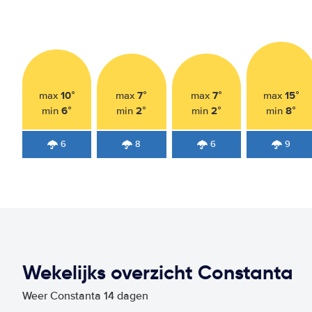
10°
7°
7°
15°
max
max
max
max
6°
2°
2°
8°
min
min
min
min
6
8
6
9
Wekelijks overzicht Constanta
Weer Constanta 14 dagen