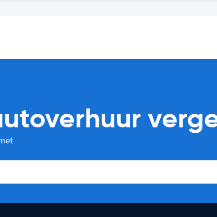
utoverhuur vergel
 met