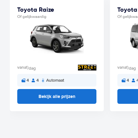
Toyota Raize
Toyota
Of gelijkwaardig
Of gelijkwa
vanaf
vanaf
/dag
/dag
4
4
Automaat
4
Bekijk alle prijzen