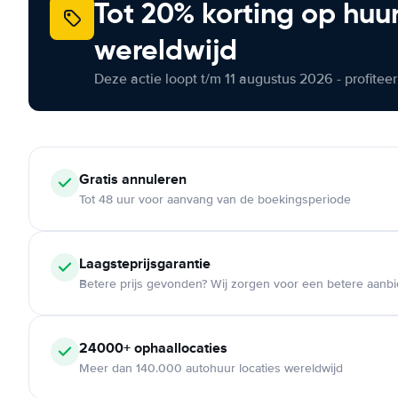
Tot 20% korting op huu
wereldwijd
Deze actie loopt t/m 11 augustus 2026 - profite
Gratis annuleren
Tot 48 uur voor aanvang van de boekingsperiode
Laagsteprijsgarantie
Betere prijs gevonden? Wij zorgen voor een betere aanb
24000+ ophaallocaties
Meer dan 140.000 autohuur locaties wereldwijd