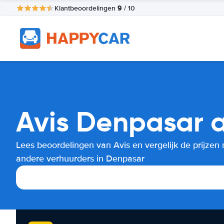
9
Klantbeoordelingen
/ 10
Avis Denpasar a
Lees beoordelingen van Avis en vergelijk de prijzen
andere verhuurders in Denpasar