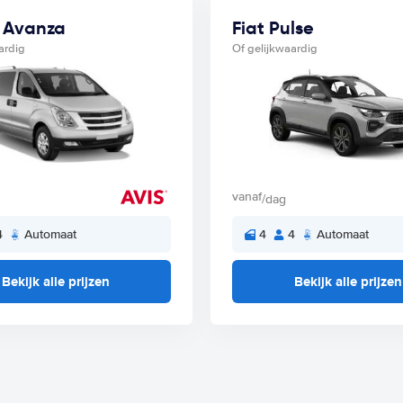
 Avanza
Fiat Pulse
ardig
Of gelijkwaardig
vanaf
/dag
4
Automaat
4
4
Automaat
Bekijk alle prijzen
Bekijk alle prijzen