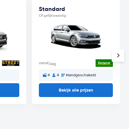
Standard
Of gelijkwaardig
vanaf
/dag
4
4
Handgeschakeld
Bekijk alle prijzen