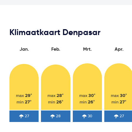
Klimaatkaart Denpasar
Jan.
Feb.
Mrt.
Apr.
29°
28°
30°
30°
max
max
max
max
27°
26°
26°
27°
min
min
min
min
27
28
30
27