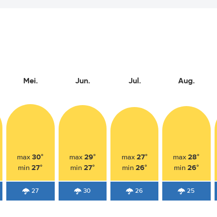
Mei.
Jun.
Jul.
Aug.
30°
29°
27°
28°
max
max
max
max
27°
27°
26°
26°
min
min
min
min
27
30
26
25