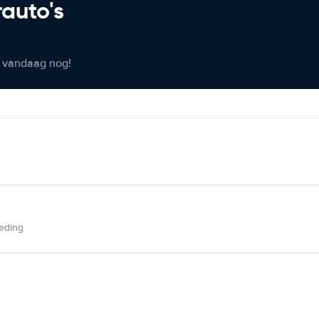
rauto's
er vandaag nog!
ieding