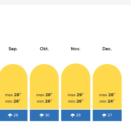
Sep.
Okt.
Nov.
Dec.
28°
28°
29°
28°
max
max
max
max
26°
26°
26°
24°
min
min
min
min
28
30
29
27