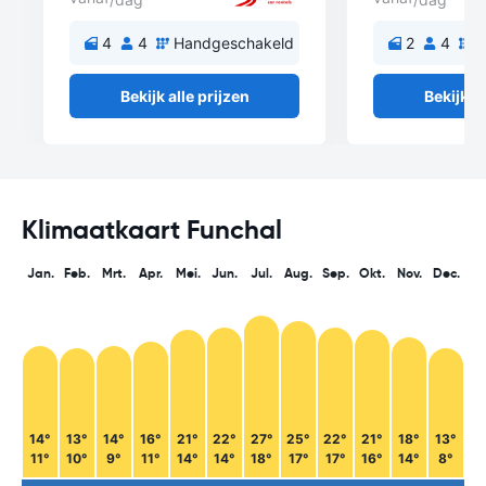
4
4
Handgeschakeld
2
4
H
Bekijk alle prijzen
Bekijk al
Klimaatkaart Funchal
Jan.
Feb.
Mrt.
Apr.
Mei.
Jun.
Jul.
Aug.
Sep.
Okt.
Nov.
Dec.
14°
13°
14°
16°
21°
22°
27°
25°
22°
21°
18°
13°
11°
10°
9°
11°
14°
14°
18°
17°
17°
16°
14°
8°