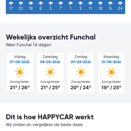
17
22
18
6
5
7
1
3
11
16
9
24
Wekelijks overzicht Funchal
Weer Funchal 14 dagen
Vrijdag
Zaterdag
Zondag
Maandag
07-08-2026
08-08-2026
09-08-2026
10-08-2026
Zonnig/Helder
Zonnig/Helder
Zonnig/Helder
Zonnig/Helder
21° / 26°
21° / 25°
20° / 24°
19° / 25°
Dit is hoe HAPPYCAR werkt
Wij vinden en vergelijken de beste deals