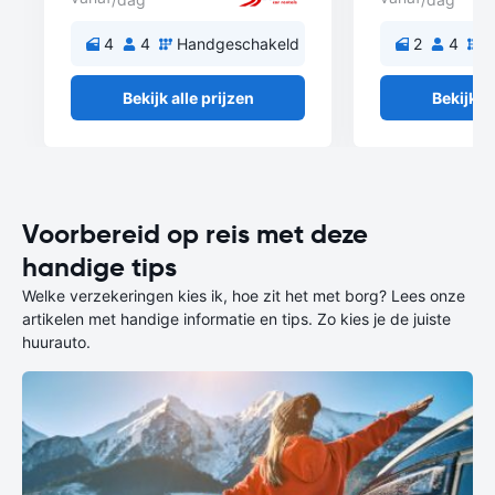
4
4
Handgeschakeld
2
4
H
Bekijk alle prijzen
Bekijk al
Voorbereid op reis met deze
handige tips
Welke verzekeringen kies ik, hoe zit het met borg? Lees onze
artikelen met handige informatie en tips. Zo kies je de juiste
huurauto.