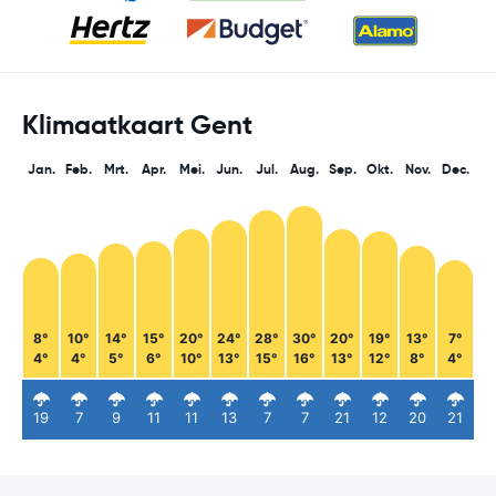
Klimaatkaart Gent
Jan.
Feb.
Mrt.
Apr.
Mei.
Jun.
Jul.
Aug.
Sep.
Okt.
Nov.
Dec.
8°
10°
14°
15°
20°
24°
28°
30°
20°
19°
13°
7°
4°
4°
5°
6°
10°
13°
15°
16°
13°
12°
8°
4°
19
7
9
11
11
13
7
7
21
12
20
21