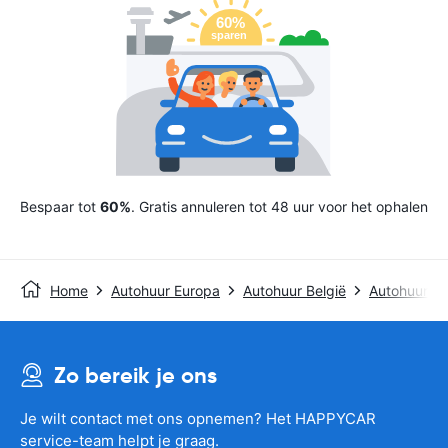
Bespaar tot
60%
. Gratis annuleren tot 48 uur voor het ophalen
Home
Autohuur Europa
Autohuur België
Autohuur G
Zo bereik je ons
Je wilt contact met ons opnemen? Het HAPPYCAR
service-team helpt je graag.