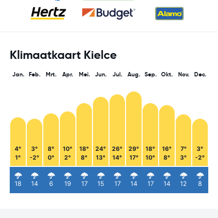
Klimaatkaart Kielce
Jan.
Feb.
Mrt.
Apr.
Mei.
Jun.
Jul.
Aug.
Sep.
Okt.
Nov.
Dec.
4°
3°
8°
10°
18°
24°
26°
29°
18°
16°
7°
3°
1°
-2°
0°
2°
8°
13°
14°
17°
10°
8°
3°
-2°
18
14
6
19
17
15
17
14
17
14
12
8