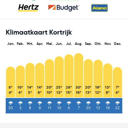
Klimaatkaart Kortrijk
Jan.
Feb.
Mrt.
Apr.
Mei.
Jun.
Jul.
Aug.
Sep.
Okt.
Nov.
Dec.
8°
10°
14°
14°
20°
25°
28°
30°
20°
19°
13°
7°
4°
4°
5°
6°
10°
13°
15°
16°
13°
12°
8°
4°
20
3
8
9
11
10
6
7
20
13
19
22