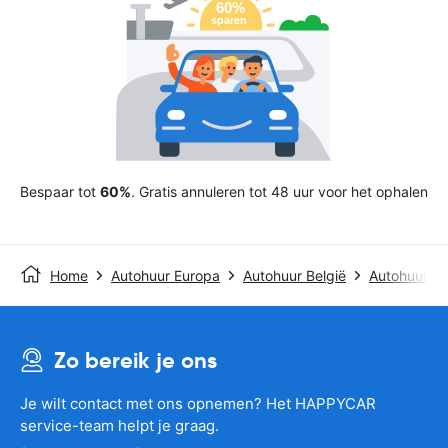
Bespaar tot
60%
. Gratis annuleren tot 48 uur voor het ophalen
Home
Autohuur Europa
Autohuur België
Autohuur Kor
Zo bereik je ons
Je wilt contact met ons opnemen? Het HAPPYCAR
service-team helpt je graag.