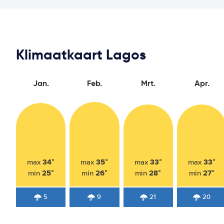
Klimaatkaart Lagos
Jan.
Feb.
Mrt.
Apr.
34°
35°
33°
33°
max
max
max
max
25°
26°
28°
27°
min
min
min
min
5
9
21
20