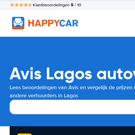
9
Klantbeoordelingen
/ 10
Avis Lagos auto
Lees beoordelingen van Avis en vergelijk de prijzen
andere verhuurders in Lagos