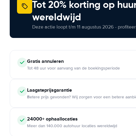
Tot 20% korting op huu
wereldwijd
Deze actie loopt t/m 11 augustus 2026 - profite
Gratis annuleren
Tot 48 uur voor aanvang van de boekingsperiode
Laagsteprijsgarantie
Betere prijs gevonden? Wij zorgen voor een betere aanb
24000+ ophaallocaties
Meer dan 140.000 autohuur locaties wereldwijd