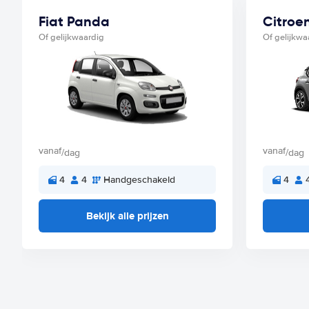
Fiat Panda
Citroe
Of gelijkwaardig
Of gelijkwa
vanaf
vanaf
/dag
/dag
4
4
Handgeschakeld
4
Bekijk alle prijzen