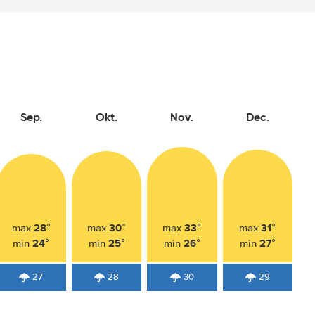
Sep.
Okt.
Nov.
Dec.
28°
30°
33°
31°
max
max
max
max
24°
25°
26°
27°
min
min
min
min
27
28
30
29