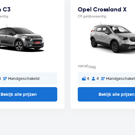
n C3
Opel Crossland X
ardig
Of gelijkwaardig
vanaf
/dag
4
Handgeschakeld
4
4
Handgeschake
Bekijk alle prijzen
Bekijk alle prijzen