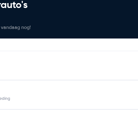
rauto's
er vandaag nog!
ieding