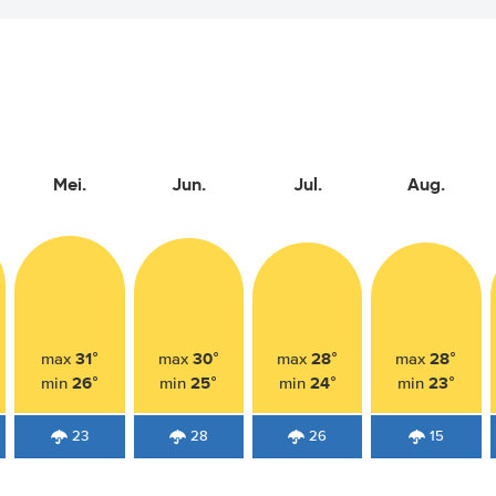
Mei.
Jun.
Jul.
Aug.
31°
30°
28°
28°
max
max
max
max
26°
25°
24°
23°
min
min
min
min
23
28
26
15