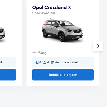
Opel Crossland X
Of gelijkwaardig
vanaf
/dag
ld
4
4
Handgeschakeld
Bekijk alle prijzen