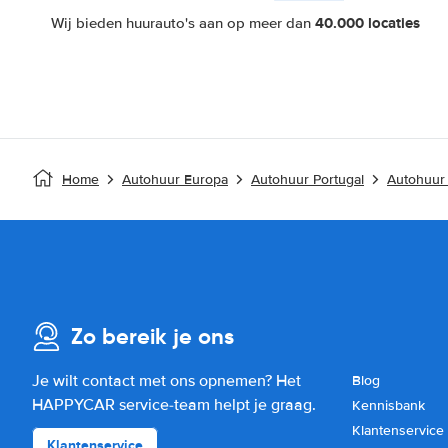
40.000 locaties
Wij bieden huurauto's aan op meer dan
Home
Autohuur Europa
Autohuur Portugal
Autohuur
Zo bereik je ons
Je wilt contact met ons opnemen? Het
Blog
HAPPYCAR service-team helpt je graag.
Kennisbank
Klantenservice
Klantenservice