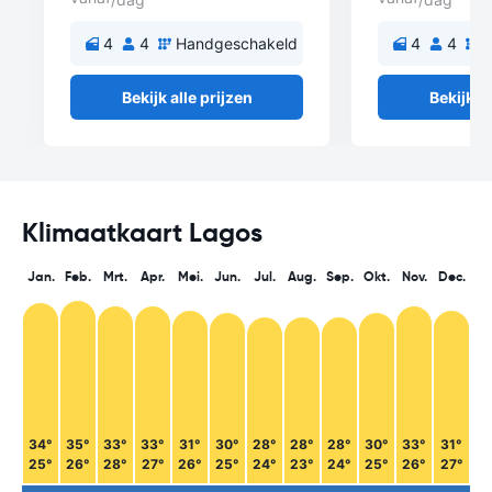
4
4
Handgeschakeld
4
4
H
Bekijk alle prijzen
Bekijk al
Klimaatkaart Lagos
Jan.
Feb.
Mrt.
Apr.
Mei.
Jun.
Jul.
Aug.
Sep.
Okt.
Nov.
Dec.
34°
35°
33°
33°
31°
30°
28°
28°
28°
30°
33°
31°
25°
26°
28°
27°
26°
25°
24°
23°
24°
25°
26°
27°