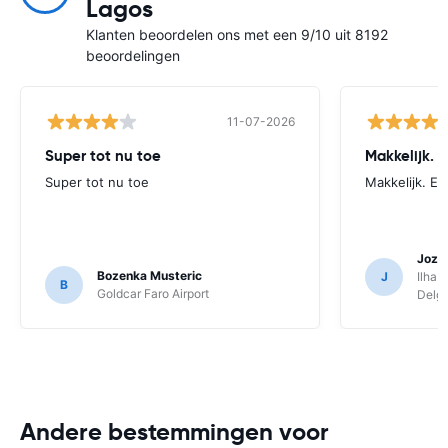
Lagos
Klanten beoordelen ons met een 9/10 uit 8192
beoordelingen
11-07-2026
Super tot nu toe
Makkelijk. 
Super tot nu toe
Makkelijk. Ee
Joze
Bozenka Musteric
J
Ilha 
B
Goldcar Faro Airport
Delga
Andere bestemmingen voor