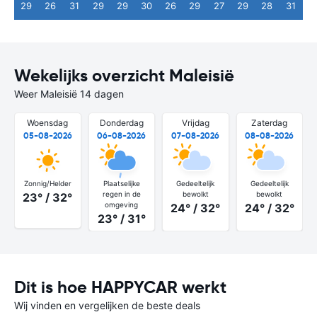
29
26
31
29
29
30
26
29
27
29
28
31
Wekelijks overzicht Maleisië
Weer Maleisië 14 dagen
Woensdag
Donderdag
Vrijdag
Zaterdag
05-08-2026
06-08-2026
07-08-2026
08-08-2026
Zonnig/Helder
Plaatselijke
Gedeeltelijk
Gedeeltelijk
regen in de
bewolkt
bewolkt
23° / 32°
omgeving
24° / 32°
24° / 32°
23° / 31°
Dit is hoe HAPPYCAR werkt
Wij vinden en vergelijken de beste deals