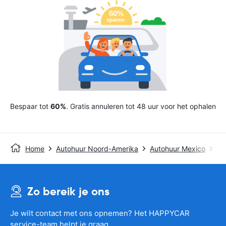
Bespaar tot
60%
. Gratis annuleren tot 48 uur voor het ophalen
Home
Autohuur Noord-Amerika
Autohuur Mexico
Av
Zo bereik je ons
Je wilt contact met ons opnemen? Het HAPPYCAR
service-team helpt je graag.