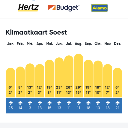
Klimaatkaart Soest
Jan.
Feb.
Mrt.
Apr.
Mei.
Jun.
Jul.
Aug.
Sep.
Okt.
Nov.
Dec.
6°
8°
13°
12°
19°
23°
26°
29°
19°
18°
12°
6°
2°
2°
2°
3°
8°
11°
13°
15°
11°
10°
7°
2°
25
14
3
13
15
13
11
11
18
13
18
21