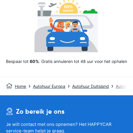
Bespaar tot
60%
. Gratis annuleren tot 48 uur voor het ophalen
Home
Autohuur Europa
Autohuur Duitsland
Autohuur
Zo bereik je ons
Je wilt contact met ons opnemen? Het HAPPYCAR
service-team helpt je graag.