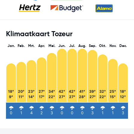
Klimaatkaart Tozeur
Jan.
Feb.
Mrt.
Apr.
Mei.
Jun.
Jul.
Aug.
Sep.
Okt.
Nov.
Dec.
18°
20°
23°
27°
34°
42°
42°
41°
39°
32°
25°
18°
9°
11°
14°
17°
22°
27°
27°
28°
27°
22°
15°
12°
0
1
4
2
3
0
0
0
3
1
1
3