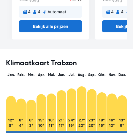
4
4
Automaat
4
4
A
Bekijk alle prijzen
Bekijk al
Klimaatkaart Trabzon
Jan.
Feb.
Mrt.
Apr.
Mei.
Jun.
Jul.
Aug.
Sep.
Okt.
Nov.
Dec.
12°
8°
6°
15°
16°
21°
24°
27°
23°
18°
16°
13°
8°
4°
3°
10°
11°
17°
19°
23°
20°
15°
13°
9°