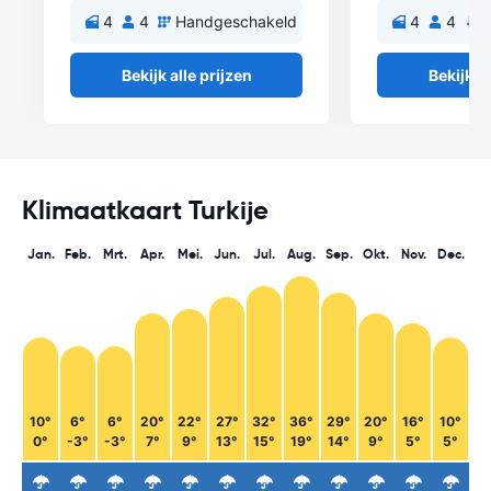
4
4
Handgeschakeld
4
4
A
Bekijk alle prijzen
Bekijk al
Klimaatkaart Turkije
Jan.
Feb.
Mrt.
Apr.
Mei.
Jun.
Jul.
Aug.
Sep.
Okt.
Nov.
Dec.
10°
6°
6°
20°
22°
27°
32°
36°
29°
20°
16°
10°
0°
-3°
-3°
7°
9°
13°
15°
19°
14°
9°
5°
5°