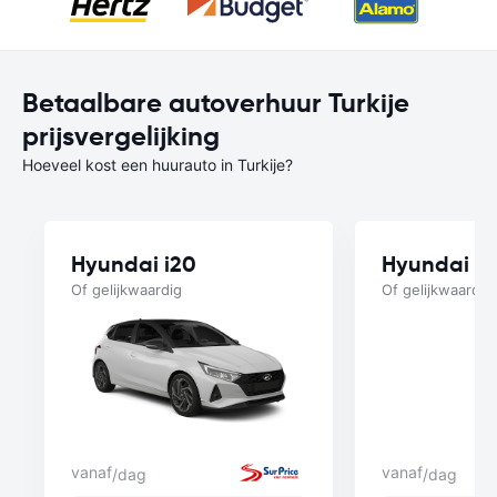
Betaalbare autoverhuur Turkije
prijsvergelijking
Hoeveel kost een huurauto in Turkije?
Hyundai i20
Hyundai A
Of gelijkwaardig
Of gelijkwaardig
vanaf
vanaf
/dag
/dag