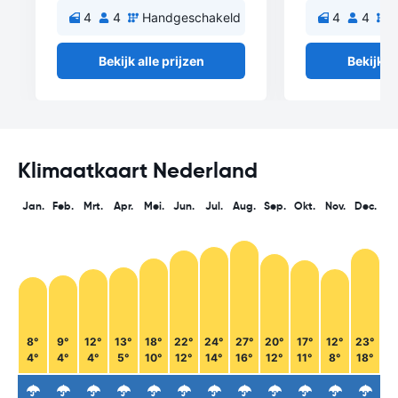
4
4
Handgeschakeld
4
4
H
Bekijk alle prijzen
Bekijk al
Klimaatkaart Nederland
Jan.
Feb.
Mrt.
Apr.
Mei.
Jun.
Jul.
Aug.
Sep.
Okt.
Nov.
Dec.
8°
9°
12°
13°
18°
22°
24°
27°
20°
17°
12°
23°
4°
4°
4°
5°
10°
12°
14°
16°
12°
11°
8°
18°