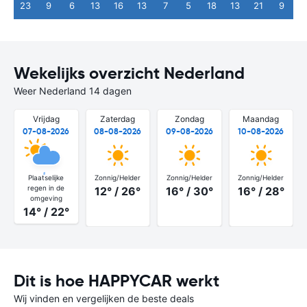
23
9
6
13
16
13
7
5
18
13
21
9
Wekelijks overzicht Nederland
Weer Nederland 14 dagen
Vrijdag
Zaterdag
Zondag
Maandag
07-08-2026
08-08-2026
09-08-2026
10-08-2026
Plaatselijke
Zonnig/Helder
Zonnig/Helder
Zonnig/Helder
regen in de
12° / 26°
16° / 30°
16° / 28°
omgeving
14° / 22°
Dit is hoe HAPPYCAR werkt
Wij vinden en vergelijken de beste deals