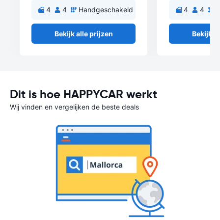
4
4
Handgeschakeld
4
4
H
Bekijk alle prijzen
Bekijk al
Dit is hoe HAPPYCAR werkt
Wij vinden en vergelijken de beste deals