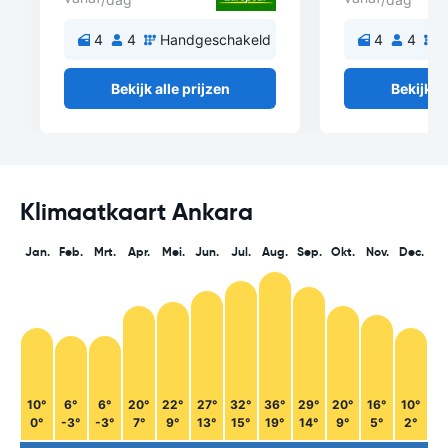
4
4
Handgeschakeld
4
4
H
Bekijk alle prijzen
Bekijk al
Klimaatkaart Ankara
Jan.
Feb.
Mrt.
Apr.
Mei.
Jun.
Jul.
Aug.
Sep.
Okt.
Nov.
Dec.
10°
6°
6°
20°
22°
27°
32°
36°
29°
20°
16°
10°
0°
-3°
-3°
7°
9°
13°
15°
19°
14°
9°
5°
2°