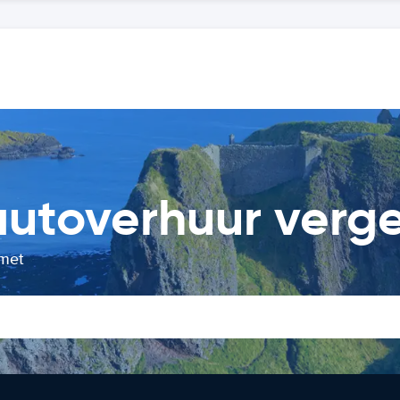
utoverhuur vergel
 met