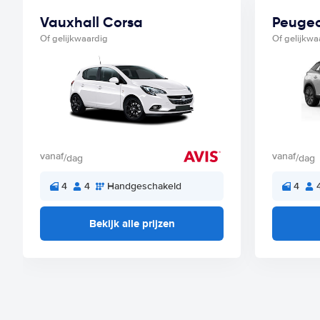
Vauxhall Corsa
Peugeo
Of gelijkwaardig
Of gelijkwa
vanaf
vanaf
/dag
/dag
4
4
Handgeschakeld
4
Bekijk alle prijzen