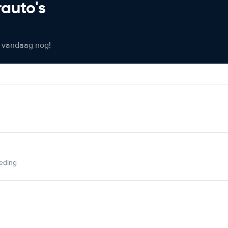
rauto's
er vandaag nog!
ieding