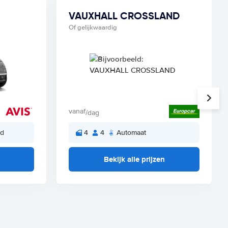
VAUXHALL CROSSLAND
Of gelijkwaardig
vanaf
/dag
ld
4
4
Automaat
Bekijk alle prijzen