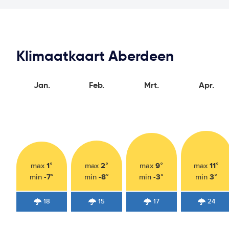
Klimaatkaart Aberdeen
Jan.
Feb.
Mrt.
Apr.
1°
2°
9°
11°
max
max
max
max
-7°
-8°
-3°
3°
min
min
min
min
18
15
17
24