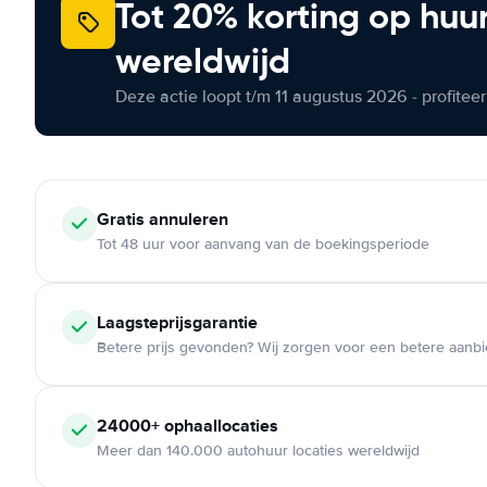
Tot 20% korting op huu
wereldwijd
Deze actie loopt t/m 11 augustus 2026 - profite
Gratis annuleren
Tot 48 uur voor aanvang van de boekingsperiode
Laagsteprijsgarantie
Betere prijs gevonden? Wij zorgen voor een betere aanb
24000+ ophaallocaties
Meer dan 140.000 autohuur locaties wereldwijd