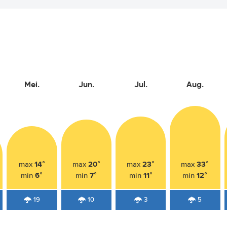
Mei.
Jun.
Jul.
Aug.
14°
20°
23°
33°
max
max
max
max
6°
7°
11°
12°
min
min
min
min
19
10
3
5