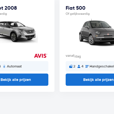
t 2008
Fiat 500
ardig
Of gelijkwaardig
vanaf
/dag
4
Automaat
2
4
Handgeschake
Bekijk alle prijzen
Bekijk alle prijzen