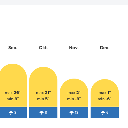
Sep.
Okt.
Nov.
Dec.
26°
21°
2°
1°
max
max
max
max
8°
5°
-8°
-6°
min
min
min
min
3
8
13
6