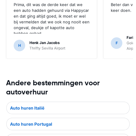
Prima, dit was de derde keer dat we
Beter dan ve
een auto hadden gehuurd via Happycar
keer doen.
en dat ging altijd goed, ik moet er wel
bij vermelden dat we ook nog nooit een
ongeval, deukje of kapotte auto
hebben gehad.
Fari
Henk Jan Jacobs
F
Goldc
H
Thrifty Sevilla Airport
Airpo
Andere bestemmingen voor
autoverhuur
Auto huren Italië
Auto huren Portugal