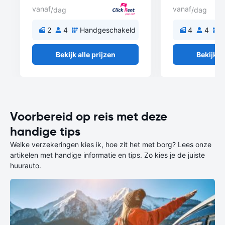
vanaf
vanaf
/dag
/dag
2
4
Handgeschakeld
4
4
H
Bekijk alle prijzen
Bekijk al
Voorbereid op reis met deze
handige tips
Welke verzekeringen kies ik, hoe zit het met borg? Lees onze
artikelen met handige informatie en tips. Zo kies je de juiste
huurauto.