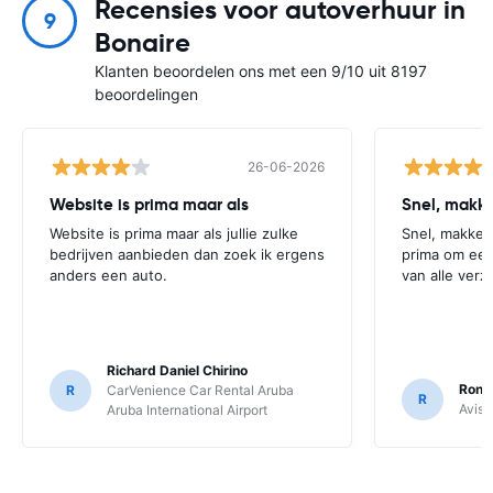
Recensies voor autoverhuur in
9
Bonaire
Klanten beoordelen ons met een 9/10 uit 8197
beoordelingen
26-06-2026
Website is prima maar als
Website is prima maar als jullie zulke
Snel, makkeli
bedrijven aanbieden dan zoek ik ergens
prima om een
anders een auto.
van alle verz
Richard Daniel Chirino
Rona
R
CarVenience Car Rental Aruba
R
Avis 
Aruba International Airport