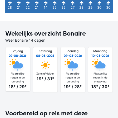
28
21
22
21
14
22
22
27
23
29
30
30
Wekelijks overzicht Bonaire
Weer Bonaire 14 dagen
Vrijdag
Zaterdag
Zondag
Maandag
07-08-2026
08-08-2026
09-08-2026
10-08-2026
Plaatselijke
Zonnig/Helder
Plaatselijke
Plaatselijke
regen in de
regen in de
regen in de
19° / 31°
omgeving
omgeving
omgeving
18° / 29°
19° / 28°
18° / 30°
Voorbereid op reis met deze