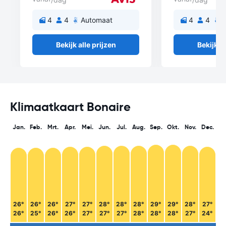
4
4
Automaat
4
4
A
Bekijk alle prijzen
Bekijk al
Klimaatkaart Bonaire
Jan.
Feb.
Mrt.
Apr.
Mei.
Jun.
Jul.
Aug.
Sep.
Okt.
Nov.
Dec.
26°
26°
26°
27°
27°
28°
28°
28°
29°
29°
28°
27°
26°
25°
26°
26°
27°
27°
27°
28°
28°
28°
27°
24°