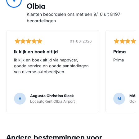
9
Olbia
Klanten beoordelen ons met een 9/10 uit 8197
beoordelingen
01-06-2026
Ik kijk en boek altijd
Prima
Ik kijk en boek altijd via happycar,
Prima
goede service en goede aanbiedingen
van diverse autobedrijven.
Augusta Christina Sieck
MART
A
M
LocautoRent Olbia Airport
Goldc
Andere bestemmingen voor