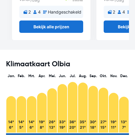
2
4
Handgeschakeld
2
4
H
Bekijk alle prijzen
Bekijk al
Klimaatkaart Olbia
Jan.
Feb.
Mrt.
Apr.
Mei.
Jun.
Jul.
Aug.
Sep.
Okt.
Nov.
Dec.
14°
14°
14°
19°
26°
33°
36°
35°
30°
27°
19°
13°
6°
5°
6°
8°
13°
19°
20°
21°
18°
15°
11°
7°