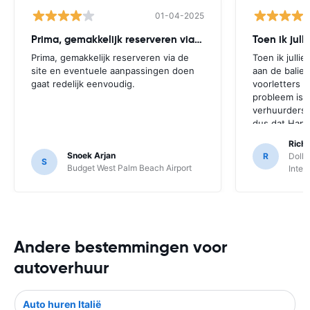
01-04-2025
Prima, gemakkelijk reserveren via de
Toen ik jull
Prima, gemakkelijk reserveren via de
Toen ik julli
site en eventuele aanpassingen doen
aan de balie,
gaat redelijk eenvoudig.
voorletters 
probleem is 
verhuurders e
dus dat Hap
huurders nog 
Rich
Snoek Arjan
R
Dolla
S
Budget West Palm Beach Airport
Inter
Andere bestemmingen voor
autoverhuur
Auto huren Italië