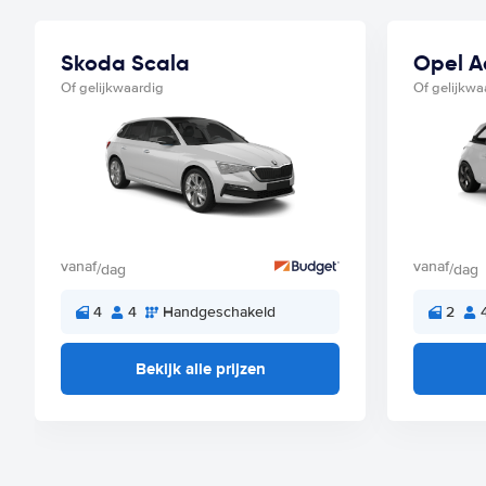
Skoda Scala
Opel 
Of gelijkwaardig
Of gelijkwa
vanaf
vanaf
/dag
/dag
4
4
Handgeschakeld
2
Bekijk alle prijzen