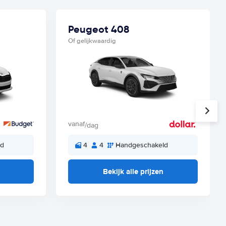
Peugeot 408
Of gelijkwaardig
vanaf
/dag
ld
4
4
Handgeschakeld
Bekijk alle prijzen