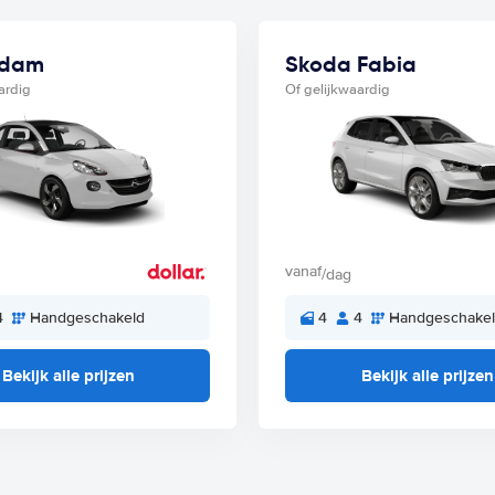
Adam
Skoda Fabia
ardig
Of gelijkwaardig
vanaf
/dag
4
Handgeschakeld
4
4
Handgeschake
Bekijk alle prijzen
Bekijk alle prijzen