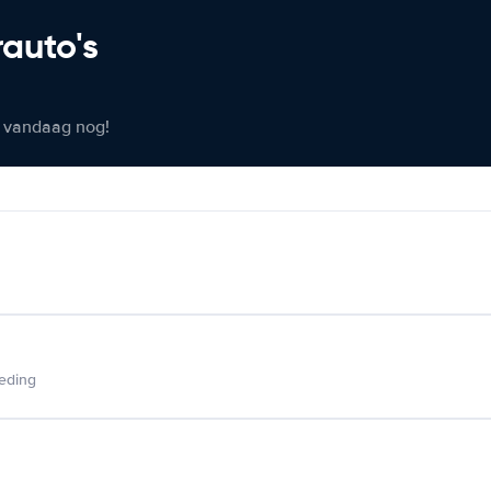
rauto's
er vandaag nog!
ieding