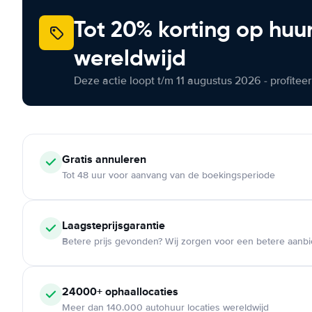
Tot 20% korting op huu
wereldwijd
Deze actie loopt t/m 11 augustus 2026 - profite
Gratis annuleren
Tot 48 uur voor aanvang van de boekingsperiode
Laagsteprijsgarantie
Betere prijs gevonden? Wij zorgen voor een betere aanb
24000+ ophaallocaties
Meer dan 140.000 autohuur locaties wereldwijd