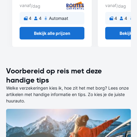
vanaf
vanaf
/dag
/dag
4
4
Automaat
4
4
A
Bekijk alle prijzen
Bekijk al
Voorbereid op reis met deze
handige tips
Welke verzekeringen kies ik, hoe zit het met borg? Lees onze
artikelen met handige informatie en tips. Zo kies je de juiste
huurauto.