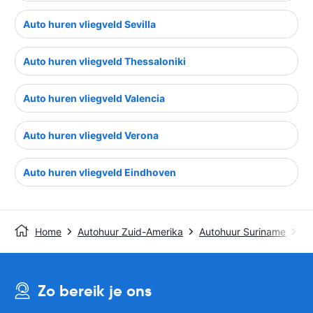
Auto huren vliegveld Sevilla
Auto huren vliegveld Thessaloniki
Auto huren vliegveld Valencia
Auto huren vliegveld Verona
Auto huren vliegveld Eindhoven
Home
Autohuur Zuid-Amerika
Autohuur Suriname
Au
Zo bereik je ons