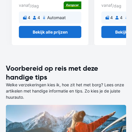
vanaf
vanaf
/dag
/dag
4
4
Automaat
4
4
A
Bekijk alle prijzen
Bekijk al
Voorbereid op reis met deze
handige tips
Welke verzekeringen kies ik, hoe zit het met borg? Lees onze
artikelen met handige informatie en tips. Zo kies je de juiste
huurauto.